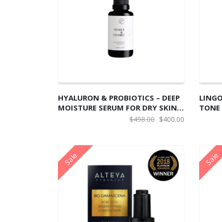
加入购物车
加
HYALURON & PROBIOTICS – DEEP
LINGO
MOISTURE SERUM FOR DRY SKIN
TONE 
透明質酸益生菌雙保濕精華
SER
原
当
$
498.00
$
400.00
价
前
为：
价
Sale
Sale
$498.00。
格
为：
$400.00。