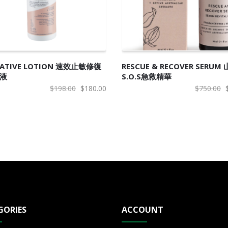
入购物车
加入购物车
RATIVE LOTION 速效止敏修復
RESCUE & RECOVER SERUM
液
S.O.S急救精華
原
当
$
198.00
$
180.00
$
750.00
价
前
为：
价
$198.00。
格
为：
$180.00。
GORIES
ACCOUNT