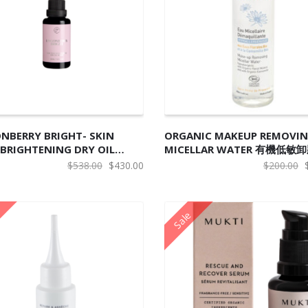
入购物车
加入购物车
NBERRY BRIGHT- SKIN
ORGANIC MAKEUP REMOVI
BRIGHTENING DRY OIL
MICELLAR WATER 有機低敏
UM 越橘極緻亮白淡斑精華油
原
当
$
538.00
$
430.00
$
200.00
价
前
为：
价
Sale
$538.00。
格
为：
$430.00。