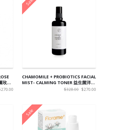
Sale
加入购物车
ROSE
CHAMOMILE + PROBIOTICS FACIAL
奧圖玫瑰
MIST- CALMING TONER 益生菌洋甘
菊抗敏保濕噴霧
原
当
原
当
$
270.00
$
328.00
$
270.00
价
前
价
前
为：
价
为：
价
Sale
$300.00。
格
$328.00。
格
为：
为：
$270.00。
$270.00。