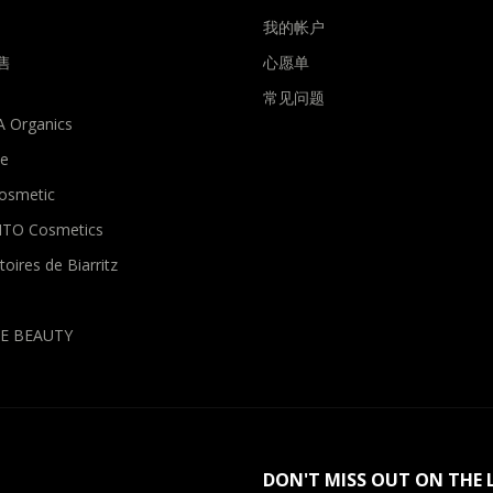
我的帐户
售
心愿单
常见问题
 Organics
me
osmetic
TO Cosmetics
oires de Biarritz
E BEAUTY
DON'T MISS OUT ON THE 