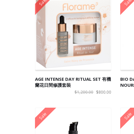
Sale
Sale
加入购物车
加
AGE INTENSE DAY RITUAL SET 有機
BIO 
蘭花日間修護套裝
NOUR
瑰滋養
原
当
$
1,200.00
$
800.00
价
前
为：
价
Sale
Sale
$1,200.00。
格
为：
$800.00。