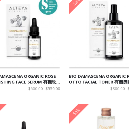
Sale
入购物车
阅读更多
DAMASCENA ORGANIC ROSE
BIO DAMASCENA ORGANIC 
ISHING FACE SERUM 有機玫
OTTO FACIAL TONER 有機
面部精華
爽膚水
原
当
$
600.00
$
550.00
$
300.00
价
前
为：
价
Sale
$600.00。
格
为：
$550.00。