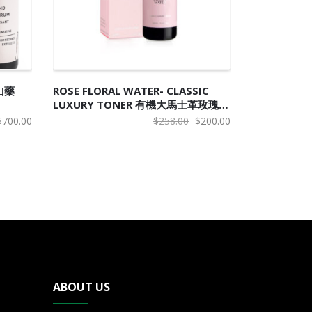
加入购物车
 山藥
ROSE FLORAL WATER- CLASSIC
LUXURY TONER 有機大馬士革玫瑰水
(經典頂級爽膚水)
原
当
原
当
$
700.00
$
258.00
$
200.00
价
前
价
前
为：
价
为：
价
$750.00。
格
$258.00。
格
为：
为：
$700.00。
$200.00。
ABOUT US