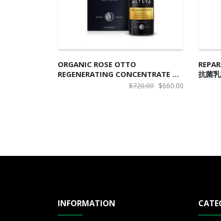
加入购物车
加
ORGANIC ROSE OTTO
REPA
REGENERATING CONCENTRATE 有
抗菌乳
機奧圖玫瑰再生修復精華
原
当
$
720.00
$
660.00
价
前
为：
价
$720.00。
格
为：
$660.00。
INFORMATION
CATE