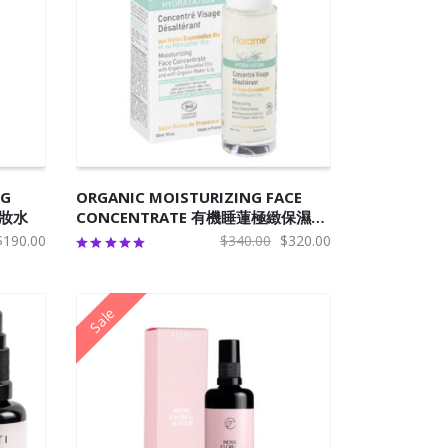
加入购物车
NG
ORGANIC MOISTURIZING FACE
卸妝水
CONCENTRATE 有機睡蓮極緻保濕精
華
原
当
原
当
$
190.00
$
340.00
$
320.00
价
前
价
前
为：
价
为：
价
Sale
$200.00。
格
$340.00。
格
为：
为：
$190.00。
$320.00。