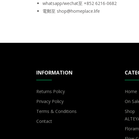
whatsapp/wechat至 +852 6216-0682
電郵至 shop@homeplace.life
INFORMATION
CATE
Returns Policy
Home
Privacy Policy
On Sal
Terms & Conditions
Shop
ALTEYA
Contact
Flora
Flow C