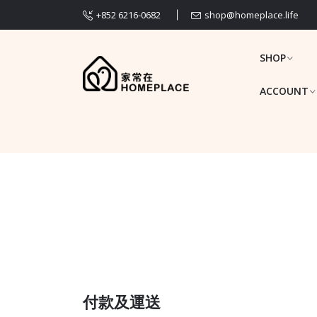
+852 6216-0682
shop@homeplace.life
SHOP
ACCOUNT
付款及運送