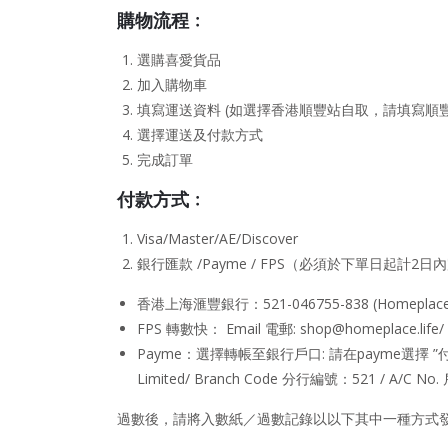
購
物
流程﹕
選購喜愛貨品
加入購物車
填寫運送資料 (如選擇香港順豐站自取，請填寫順
選擇運送及付款方式
完成訂單
付款方
式
﹕
Visa/Master/AE/Discover
銀行匯款 /Payme / FPS（必須於下單日起計2
香港上海滙豐銀行：521-046755-838 (Homeplace C
FPS 轉數快： Email 電郵: shop@homeplace.life/ T
Payme：選擇轉帳至銀行戶口: 請在payme選擇 ”付款至銀行戶
Limited/ Branch Code 分行編號：521 / A/C No
過數後，請將入數紙／過數記錄以以下其中一種方式