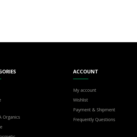
GORIES
ACCOUNT
My account
e
Wishlist
Payment & Shipment
 Organics
Frequently Questions
me
osmetic